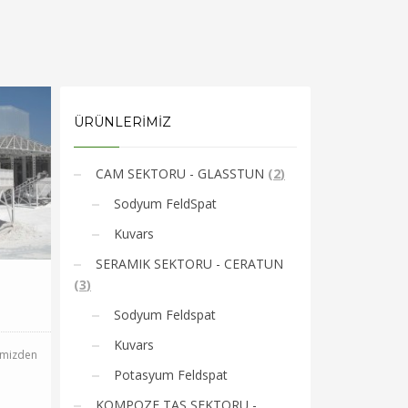
ÜRÜNLERİMİZ
CAM SEKTORU - GLASSTUN
(
2
)
Sodyum FeldSpat
Kuvars
SERAMIK SEKTORU - CERATUN
(
3
)
Sodyum Feldspat
Kuvars
imizden
Potasyum Feldspat
KOMPOZE TAS SEKTORU -