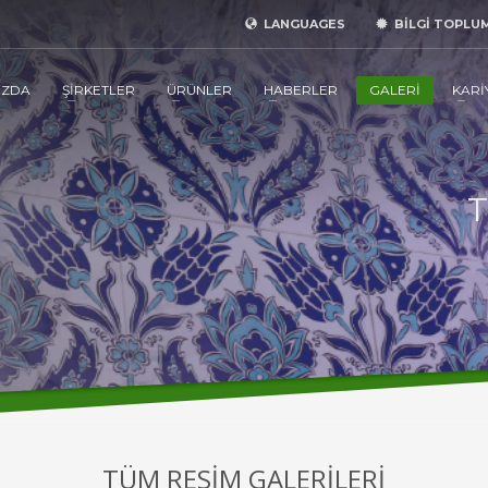
LANGUAGES
BİLGİ TOPLU
IZDA
ŞİRKETLER
ÜRÜNLER
HABERLER
GALERİ
KARİ
T
TÜM RESİM GALERİLERİ