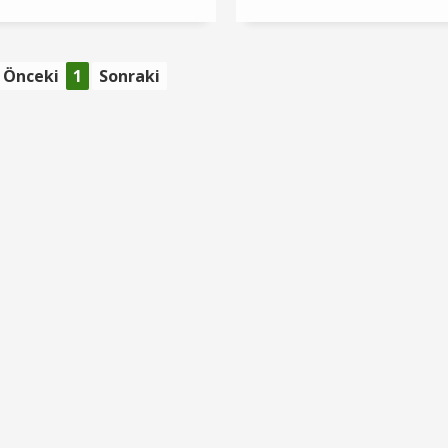
Önceki
1
Sonraki
2005 Yılı Yatırım Re
DEVAMINI OKU