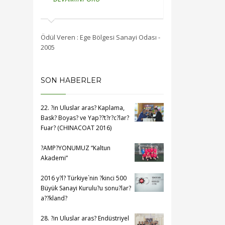
 Sanayi Odası -
Ödül Veren : Ege Bölgesi Sanayi Odası -
Ödül Veren : Ege 
2005
2004
SON HABERLER
22. ?in Uluslar aras? Kaplama,
Bask? Boyas? ve Yap??t?r?c?lar?
Fuar? (CHINACOAT 2016)
?AMP?YONUMUZ “Kaltun
Akademi”
2016 y?l? Türkiye`nin ?kinci 500
Büyük Sanayi Kurulu?u sonu?lar?
a??kland?
28. ?in Uluslar aras? Endüstriyel