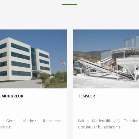
TESISLER
L MÜDÜRLÜK
Kaltun Madencilik A.Ş. Tesisler
un Genel Merkez Resimlerini
Görüntüler bulabilirsiniz...
irsiniz...