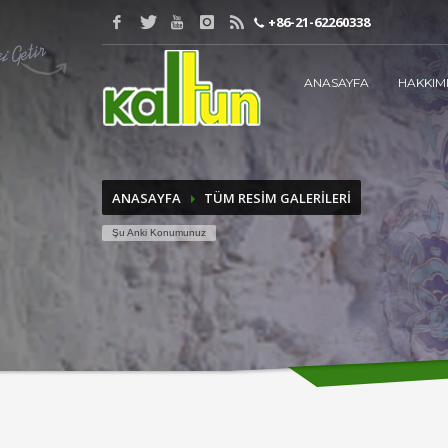
+86-21-62260338
ARANACAK KELİMEYİ GİRİN
ANASAYFA
HAKKIM
ANASAYFA
TÜM RESİM GALERİLERİ
Şu Anki Konumunuz