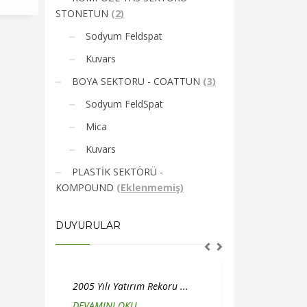
STONETUN
(
2
)
Sodyum Feldspat
Kuvars
BOYA SEKTORU - COATTUN
(
3
)
Sodyum FeldSpat
Mica
Kuvars
PLASTİK SEKTÖRÜ -
KOMPOUND
(
Eklenmemiş
)
DUYURULAR
koru ...
2005 Yılı İstihdam Rekoru ...
2004 Yılı Ve
DEVAMINI OKU
...
DEVAMINI