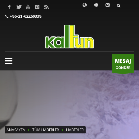
ARANACAK KELİMEYİ GİRİN
+86-21-62260338
MESAJ
GÖNDER
ANASAYFA
TÜM HABERLER
HABERLER