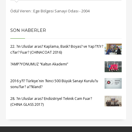
dası - 2004
Ödül Veren : Aydın Ticaret Odası - 2004
SON HABERLER
22. ?in Uluslar aras? Kaplama, Bask? Boyas? ve Yap??t?r?
c?lar? Fuar? (CHINACOAT 2016)
?AMP?YONUMUZ “Kaltun Akademi”
2016 y?l? Türkiye`nin ?kinci 500 Büyük Sanayi Kurulu?u
sonu?lar? a??kland?
28. ?in Uluslar aras? Endüstriyel Teknik Cam Fuar?
(CHINA GLASS 2017)