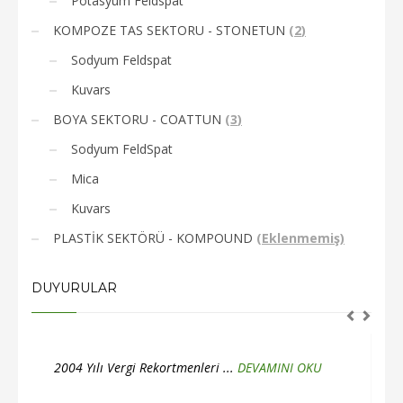
Potasyum Feldspat
KOMPOZE TAS SEKTORU - STONETUN
(
2
)
Sodyum Feldspat
Kuvars
BOYA SEKTORU - COATTUN
(
3
)
Sodyum FeldSpat
Mica
Kuvars
PLASTİK SEKTÖRÜ - KOMPOUND
(
Eklenmemiş
)
DUYURULAR
i ...
DEVAMINI OKU
2004 Yılı Yatırım Birinciliği ...
DEVAMIN