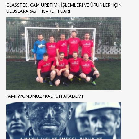
GLASSTEC, CAM ÜRETIMI, İŞLEMLERI VE ÜRÜNLERI IÇIN
ULUSLARARASI TICARET FUARI
?AMP?YONUMUZ “KALTUN AKADEMI”